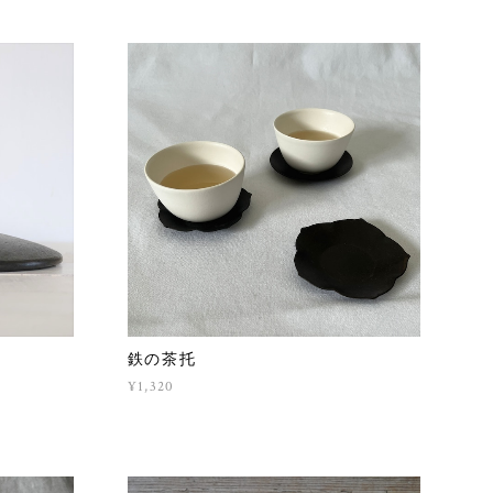
）
鉄の茶托
¥1,320