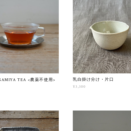
乳白掛け分け・片口
SAMIYA TEA <農薬不使用>
¥3,300