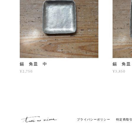
錫 角皿 中
錫 角皿
¥2,750
¥3,850
プライバシーポリシー
特定商取