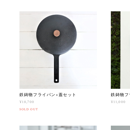
鉄鋳物フライパン+蓋セット
鉄鋳物フ
¥18,700
¥11,000
SOLD OUT