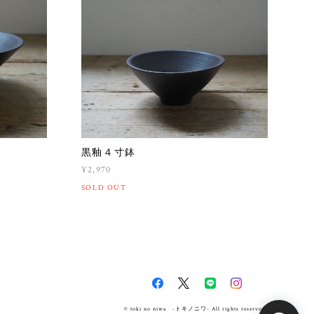
黒釉４寸鉢
¥2,970
SOLD OUT
© toki no niwa -トキノニワ- All rights reserved.